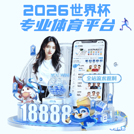
皇冠会员登录
皇冠会员登录-浙江中南建设集团
提示：访问地址无效，错误的模板参数，siteId=264, tplId=1678,
columnId=7807, pageType=3！
首页
关闭此页