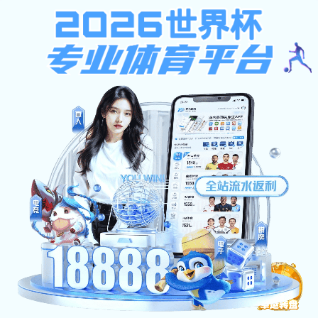
皇冠会员登录
皇冠会员登录-浙江中南建设集团
提示：访问地址无效，错误的模板参数，siteId=264, tplId=1678,
columnId=7807, pageType=3！
首页
关闭此页