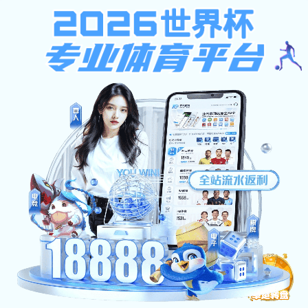
皇冠会员登录
皇冠会员登录-浙江中南建设集团
提示：访问地址无效，错误的模板参数，siteId=264, tplId=1678,
columnId=4513, pageType=3！
首页
关闭此页