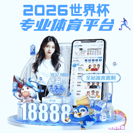
皇冠会员登录
皇冠会员登录-浙江中南建设集团
提示：访问地址无效，错误的模板参数，siteId=264, tplId=1678,
columnId=2125, pageType=3！
首页
关闭此页